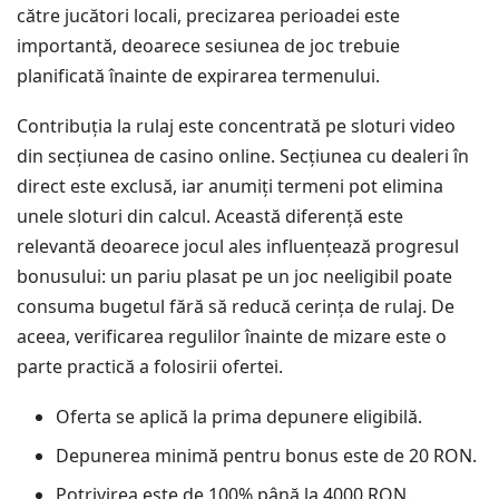
către jucători locali, precizarea perioadei este
importantă, deoarece sesiunea de joc trebuie
planificată înainte de expirarea termenului.
Contribuția la rulaj este concentrată pe sloturi video
din secțiunea de casino online. Secțiunea cu dealeri în
direct este exclusă, iar anumiți termeni pot elimina
unele sloturi din calcul. Această diferență este
relevantă deoarece jocul ales influențează progresul
bonusului: un pariu plasat pe un joc neeligibil poate
consuma bugetul fără să reducă cerința de rulaj. De
aceea, verificarea regulilor înainte de mizare este o
parte practică a folosirii ofertei.
Oferta se aplică la prima depunere eligibilă.
Depunerea minimă pentru bonus este de 20 RON.
Potrivirea este de 100% până la 4000 RON.