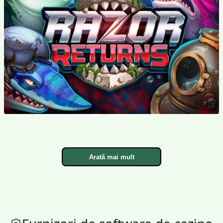
Arată mai mult