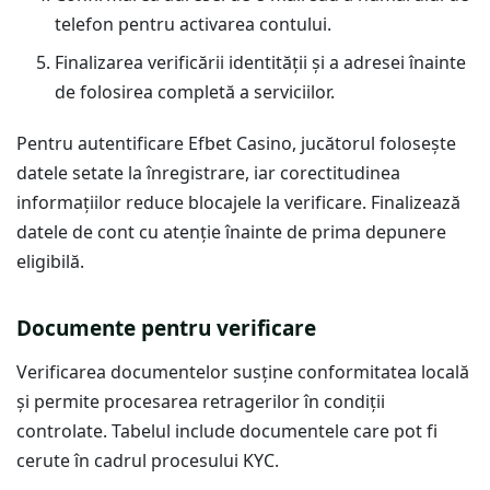
telefon pentru activarea contului.
Finalizarea verificării identității și a adresei înainte
de folosirea completă a serviciilor.
Pentru autentificare Efbet Casino, jucătorul folosește
datele setate la înregistrare, iar corectitudinea
informațiilor reduce blocajele la verificare. Finalizează
datele de cont cu atenție înainte de prima depunere
eligibilă.
Documente pentru verificare
Verificarea documentelor susține conformitatea locală
și permite procesarea retragerilor în condiții
controlate. Tabelul include documentele care pot fi
cerute în cadrul procesului KYC.