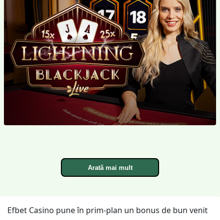
Arată mai mult
Efbet Casino pune în prim-plan un bonus de bun venit