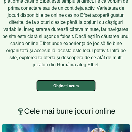
platforma casino Efbet este simplu și direct, fie că vorbim de
prima conectare sau de un cont deja activ. Varietatea de
jocuri disponibile pe online casino Efbet acoperă gusturi
diferite, de la sloturi clasice până la opțiuni cu câștiguri
variabile. Înregistrarea durează câteva minute, iar navigarea
pe site este clară și ușor de folosit. Dacă ești în căutarea unui
casino online Efbet unde experiența de joc să fie bine
organizată și accesibilă, acesta este locul potrivit. Intră pe
site, explorează oferta și descoperă de ce atât de mulți
jucători din România aleg Efbet.
Obțineți acum
Cele mai bune jocuri online