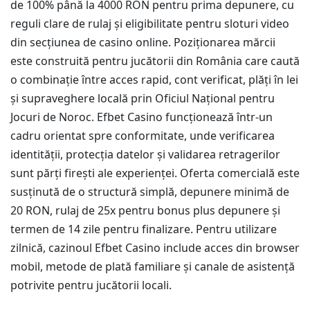
de 100% până la 4000 RON pentru prima depunere, cu
reguli clare de rulaj și eligibilitate pentru sloturi video
din secțiunea de casino online. Poziționarea mărcii
este construită pentru jucătorii din România care caută
o combinație între acces rapid, cont verificat, plăți în lei
și supraveghere locală prin Oficiul Național pentru
Jocuri de Noroc. Efbet Casino funcționează într-un
cadru orientat spre conformitate, unde verificarea
identității, protecția datelor și validarea retragerilor
sunt părți firești ale experienței. Oferta comercială este
susținută de o structură simplă, depunere minimă de
20 RON, rulaj de 25x pentru bonus plus depunere și
termen de 14 zile pentru finalizare. Pentru utilizare
zilnică, cazinoul Efbet Casino include acces din browser
mobil, metode de plată familiare și canale de asistență
potrivite pentru jucătorii locali.